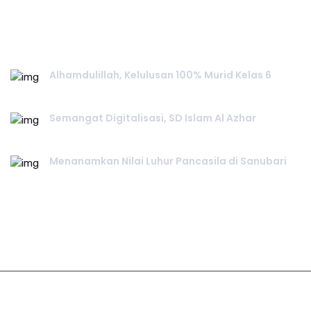
RECENT POST.
Alhamdulillah, Kelulusan 100% Murid Kelas 6
June 02, 2026
Semangat Digitalisasi, SD Islam Al Azhar
June 02, 2026
Menanamkan Nilai Luhur Pancasila di Sanubari
June 01, 2026
©2025. All Rights Reserved. SD Islam Al Azhar 29 Semarang