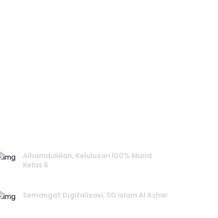
RECENT POST.
Alhamdulillah, Kelulusan 100% Murid
Kelas 6
June 02, 2026
Semangat Digitalisasi, SD Islam Al Azhar
June 02, 2026