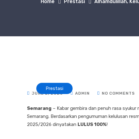
Home
Prestasi
Alhamdulillah, Ke
Prestasi
JUNE 2, 2026
ADMIN
NO COMMENTS
Semarang
– Kabar gembira dan penuh rasa syukur m
Semarang. Berdasarkan pengumuman kelulusan resmi,
2025/2026 dinyatakan
LULUS 100%
!