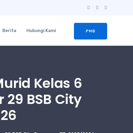
Berita
Hubungi Kami
PMB
urid Kelas 6
r 29 BSB City
026