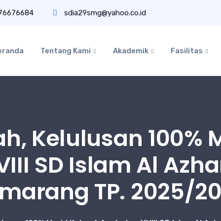
76676684
sdia29smg@yahoo.co.id
eranda
Tentang Kami
Akademik
Fasilitas
ah, Kelulusan 100% M
II SD Islam Al Azha
marang TP. 2025/2