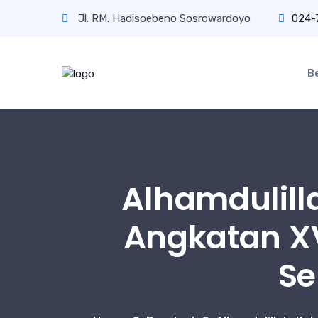
Jl. RM. Hadisoebeno Sosrowardoyo
024-
B
Alhamdulill
Angkatan XVI
Se