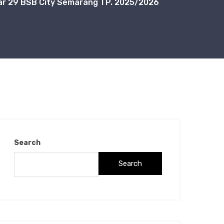
zhar 29 BSB City Semarang TP. 2025/2026
Search
Search