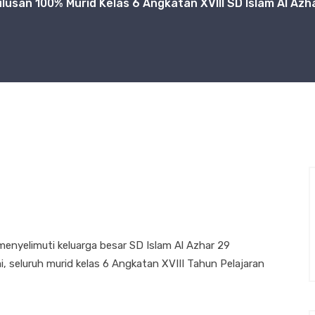
lulusan 100% Murid Kelas 6 Angkatan XVIII SD Islam Al A
enyelimuti keluarga besar SD Islam Al Azhar 29
 seluruh murid kelas 6 Angkatan XVIII Tahun Pelajaran