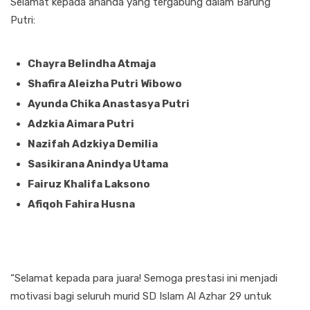
Selamat kepada ananda yang tergabung dalam Barung
Putri:
Chayra Belindha Atmaja
Shafira Aleizha Putri Wibowo
Ayunda Chika Anastasya Putri
Adzkia Aimara Putri
Nazifah Adzkiya Demilia
Sasikirana Anindya Utama
Fairuz Khalifa Laksono
Afiqoh Fahira Husna
“Selamat kepada para juara! Semoga prestasi ini menjadi
motivasi bagi seluruh murid SD Islam Al Azhar 29 untuk