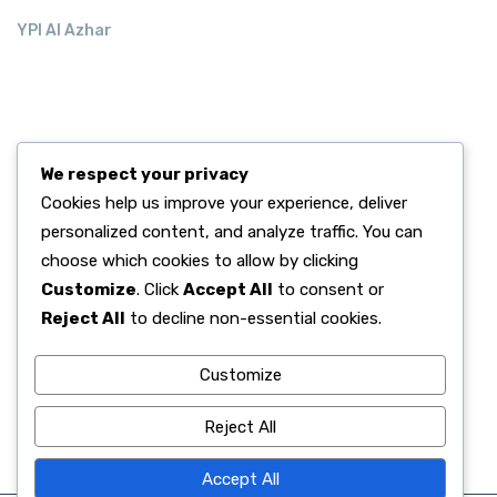
YPI Al Azhar
RECENT POST.
We respect your privacy
Alhamdulillah, Kelulusan 100% Murid Kelas 6
Cookies help us improve your experience, deliver
June 02, 2026
personalized content, and analyze traffic. You can
Semangat Digitalisasi, SD Islam Al Azhar
choose which cookies to allow by clicking
June 02, 2026
Customize
. Click
Accept All
to consent or
Menanamkan Nilai Luhur Pancasila di Sanubari
Reject All
to decline non-essential cookies.
June 01, 2026
Customize
Reject All
Accept All