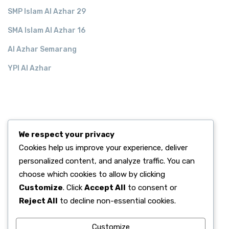
SMP Islam Al Azhar 29
SMA Islam Al Azhar 16
Al Azhar Semarang
YPI Al Azhar
RECENT POST.
We respect your privacy
Alhamdulillah, Kelulusan 100% Murid Kelas 6
Cookies help us improve your experience, deliver
June 02, 2026
personalized content, and analyze traffic. You can
Semangat Digitalisasi, SD Islam Al Azhar
choose which cookies to allow by clicking
June 02, 2026
Customize
. Click
Accept All
to consent or
Menanamkan Nilai Luhur Pancasila di Sanubari
Reject All
to decline non-essential cookies.
June 01, 2026
Customize