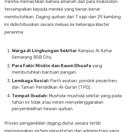
Panitia memastikan bahwa amanah dari para mukorobin
tersampaikan kepada mereka yang benar-benar
membutuhkan. Daging qurban dari 7 sapi dan 29 kambing
ini didistribusikan secara meluas ke beberapa klaster
penerima:
Warga di Lingkungan Sekitar
Kampus Al Azhar
Semarang BSB City.
Para Fakir Miskin dan Kaum Dhuafa
yang
membutuhkan bantuan pangan.
Lembaga Sosial:
Panti asuhan, pondok pesantren,
dan Taman Pendidikan Al-Qur’an (TPQ).
Tempat Ibadah:
Mushola-mushola sekitar yang pada
tahun ini tidak atau minim menyelenggarakan
penyembelihan hewan qurban.
Proses pengambilan daging diatur secara tertib
menggunakan sistem pencatatan dan administrasi yang