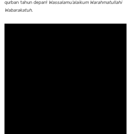
qurban tahun depan!
Wassalamu’alaikum Warahmatullahi
Wabarakatuh.